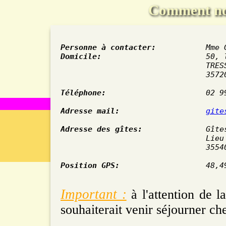
Comment no
Personne à contacter:
Domicile:
                       50, l
                                TRESS
				35720 LE MESNIL ROC'H

Téléphone:
                      02 99
Adresse mail:
gite
Adresse des gîtes:
              Gîtes
				Lieu dit Le Reimbriand

				35540 MINIAC MORVAN

Position GPS:
                   48,4
Important :
à l'attention de l
souhaiterait venir séjourner ch